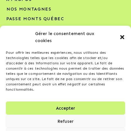
NOS MONTAGNES
PASSE MONTS QUÉBEC
NOUVELLES
Gérer le consentement aux
NOUS JOINDRE
cookies
Pour offrir les meilleures expériences, nous utilisons des
INSCRIVEZ-VOUS À NOTRE INFOLETTRE
technologies telles que les cookies afin de stocker et/ou
d’accéder à des informations sur votre appareil. Le fait de
Votre adresse courriel*
consentir à ces technologies nous permet de traiter des données
telles que le comportement de navigation ou des identifiants
uniques sur ce site. Le fait de ne pas consentir ou de retirer son
consentement peut avoir un effet négatif sur certaines
fonctionnalités.
J’accepte de recevoir l’infolettre et d’autres
Accepter
communications de la part de Compagnie des
montagnes de ski du Québec, conformément à la
Refuser
politique de confidentialité
.