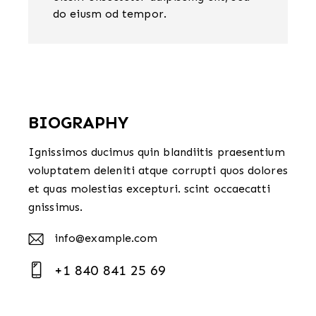
do eiusm od tempor.
BIOGRAPHY
Ignissimos ducimus quin blandiitis praesentium
voluptatem deleniti atque corrupti quos dolores
et quas molestias excepturi. scint occaecatti
gnissimus.
info@example.com
E-
+1 840 841 25 69
m
Ph
ail
on