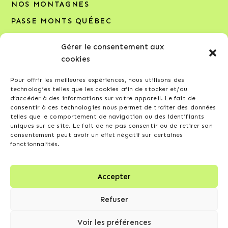
NOS MONTAGNES
PASSE MONTS QUÉBEC
NOUVELLES
Gérer le consentement aux
NOUS JOINDRE
cookies
Pour offrir les meilleures expériences, nous utilisons des
INSCRIVEZ-VOUS À NOTRE INFOLETTRE
technologies telles que les cookies afin de stocker et/ou
d’accéder à des informations sur votre appareil. Le fait de
Votre adresse courriel*
consentir à ces technologies nous permet de traiter des données
telles que le comportement de navigation ou des identifiants
uniques sur ce site. Le fait de ne pas consentir ou de retirer son
consentement peut avoir un effet négatif sur certaines
fonctionnalités.
J’accepte de recevoir l’infolettre et d’autres
Accepter
communications de la part de Compagnie des
montagnes de ski du Québec, conformément à la
Refuser
politique de confidentialité
.
Voir les préférences